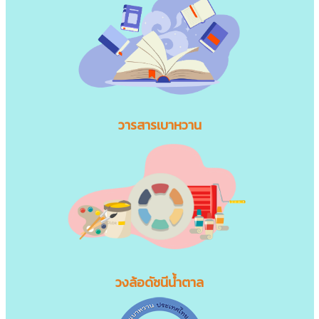
วารสารเบาหวาน
วงล้อดัชนีน้ำตาล