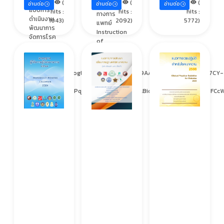
เรียน รูป
(
(
(
อ่านต่อ
อ่านต่อ
อ่านต่อ
บุคลากร
แบบการ
hits :
hits :
hits :
ทางการ
ดำเนินงาน
1043)
2092)
5772)
แพทย์
พัฒนาการ
Instruction
จัดการโรค
of
เบาหวาน
Antidiabetic
DM
Drug
remission
Injection
https://drive.google.com/file/d/1ZjtVdO9AANnL5NbJcG5hDAtgxu7CY-
Techniques
er/view?
for
fbclid=IwY2xjawPqHkRleHRuA2FlbQIxMABicmlkETExbjAwUVkweUFCcW
Medical
Personnel
ฉบับ
ปรับปรุง
ใหม่ อัปเดต
เทคนิค
ล่าสุด �...