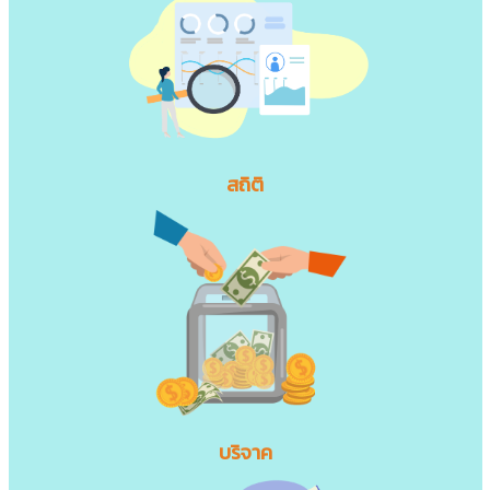
สถิติ
บริจาค