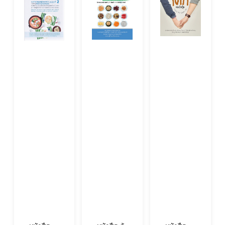
หมายถึง
สมาคมโรค
หน่วย
เบาหวาน
บริการ
แห่ง�...
ทางการ
แพทย์ที่
สามารถ :-
1.1. ให้
บริการ
ตรวจ
รัก�...