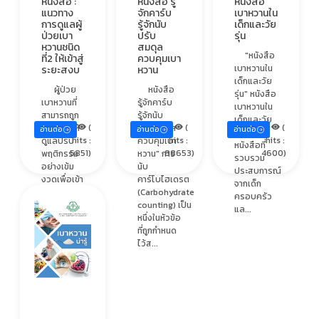
หนังสือ :
หนังสือ รู้
หนังสือ
แนวทาง
จักคาร์บ
เบาหวานใน
การดูแลผู้
รู้จักนับ
เด็กและวัย
ป่วยเบา
ปรับ
รุ่น
หวานชนิด
สมดุล
"หนังสือ
ที่2 ให้เข้าสู่
ควบคุมเบา
เบาหวานใน
ระยะสงบ
หวาน
เด็กและวัย
ผู้ป่วย
หนังสือ
รุ่น" หนังสือ
เบาหวานที่
รู้จักคาร์บ
เบาหวานใน
สามารถถูก
รู้จักนับ
เด็กและวัย
(
(
(
คัดเลือกให้
ปรับสมดุล
อ่านต่อ
อ่านต่อ
อ่านต่อ
รุ่น เป็น
hits :
hits :
hits :
ดูแลปรับ
ควบคุมเบา
หนังสือที่
5851)
88653)
4600)
พฤติกรรม
หวาน" การ
รวบรวม
อย่างเข้ม
นับ
ประสบการณ์
งวดเพื่อเข้า
คาร์โบไฮเดรต
จากเด็ก
สู่ระยะสงบ
(Carbohydrate
ครอบครัว
- เป็นเบา
counting) เป็น
แล...
หวานชนิด
หนึ่งในหัวข้อ
ที่2 ที่ได...
ที่ถูกกำหนด
ไว้ส...