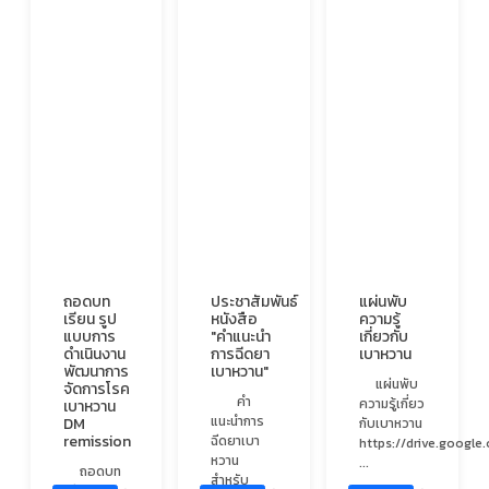
ถอดบท
ประชาสัมพันธ์
แผ่นพับ
เรียน รูป
หนังสือ
ความรู้
แบบการ
"คำแนะนำ
เกี่ยวกับ
ดำเนินงาน
การฉีดยา
เบาหวาน
พัฒนาการ
เบาหวาน"
แผ่นพับ
จัดการโรค
คำ
ความรู้เกี่ยว
เบาหวาน
แนะนำการ
DM
กับเบาหวาน
remission
ฉีดยาเบา
https://drive.googl
หวาน
...
ถอดบท
สำหรับ