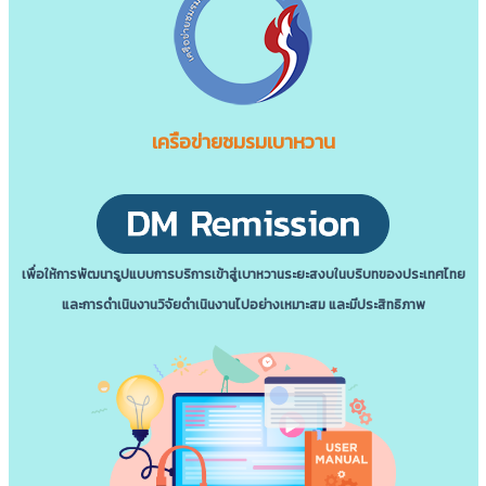
เครือข่ายชมรมเบาหวาน
เพื่อให้การพัฒนารูปแบบการบริการเข้าสู่เบาหวานระยะสงบในบริบทของประเทศไทย
และการดําเนินงานวิจัยดําเนินงานไปอย่างเหมาะสม และมีประสิทธิภาพ