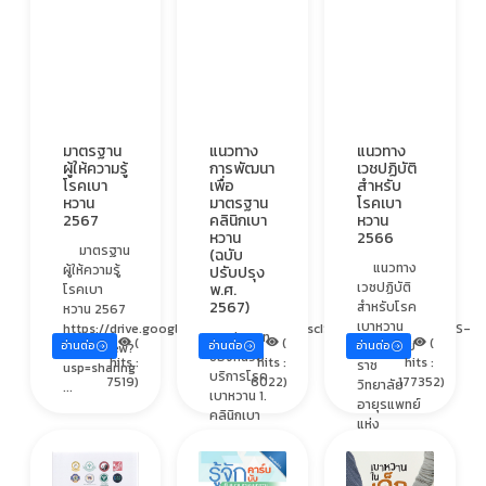
มาตรฐาน
แนวทาง
แนวทาง
ผู้ให้ความรู้
การพัฒนา
เวชปฏิบัติ
โรคเบา
เพื่อ
สำหรับ
หวาน
มาตรฐาน
โรคเบา
2567
คลินิกเบา
หวาน
หวาน
2566
มาตรฐาน
(ฉบับ
แนวทาง
ผู้ให้ความรู้
ปรับปรุง
เวชปฏิบัติ
พ.ศ.
โรคเบา
2567)
สำหรับโรค
หวาน 2567
เบาหวาน
https://drive.google.com/file/d/1ag0wl9scISVg3P6N97gtD6VxEPS-
ประเภท
(
(
(
2566 โดย
อ่านต่อ
อ่านต่อ
อ่านต่อ
6NSa/view?
ของหน่วย
hits :
hits :
hits :
ราช
usp=sharing
บริการโรค
7519)
6022)
177352)
วิทยาลัย
...
เบาหวาน 1.
อายุรแพทย์
คลินิกเบา
แห่ง
หวาน
ประเทศไทย
(Diabetes
ในพระบรม
Clinic)
ราชูปถัมภ์