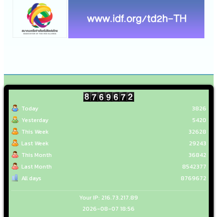
Today
3826
Yesterday
5420
This Week
32628
Last Week
29243
This Month
36842
Last Month
8542377
All days
8769672
Your IP: 216.73.217.89
2026-08-07 18:56