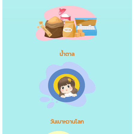
น้ำตาล
วันเบาหวานโลก