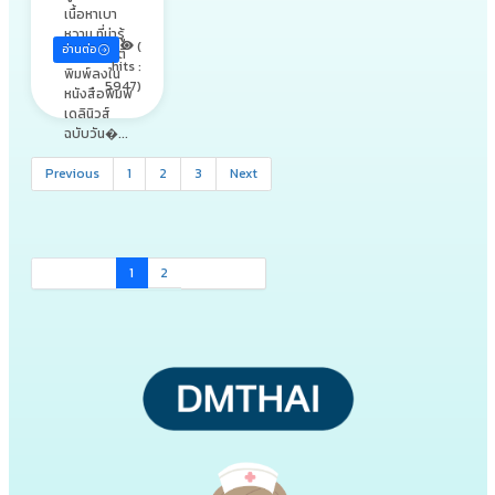
เนื้อหาเบา
หวาน ที่น่ารู้
(
อ่านต่อ
น่าสนใจ ที่ตี
hits :
พิมพ์ลงใน
5947)
หนังสือพิมพ์
เดลินิวส์
ฉบับวัน�...
Previous
1
2
3
Next
1
2