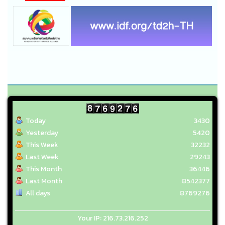
Today
3430
Yesterday
5420
This Week
32232
Last Week
29243
This Month
36446
Last Month
8542377
All days
8769276
Your IP: 216.73.216.252