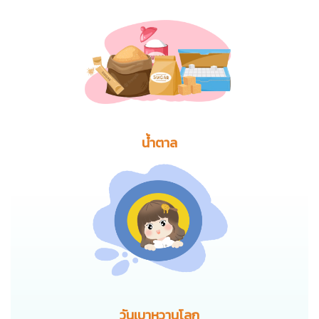
น้ำตาล
วันเบาหวานโลก