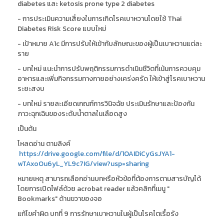
diabetes และ ketosis prone type 2 diabetes
- การประเมินความเสี่ยงในการเกิดโรคเบาหวานโดยใช้ Thai
Diabetes Risk Score แบบใหม่
- เป้าหมาย A1c มีการปรับให้เข้ากับลักษณะของผู้เป็นเบาหวานแต่ละ
ราย
- บทใหม่ แนะนำการปรับพฤติกรรมการดำเนินชีวิตที่เน้นการควบคุม
อาหารและเพิ่มกิจกรรมทางกายอย่างเคร่งครัด ให้เข้าสู่โรคเบาหวาน
ระยะสงบ
- บทใหม่ รายละเอียดเกณฑ์การวินิจฉัย ประเมินรักษาและป้องกัน
ภาวะฉุกเฉินของระดับน้ำตาลในเลือดสูง
เป็นต้น
โหลดอ่าน ตามลิงค์
https://drive.google.com/file/d/1OAIDiCyGsJYA1-
wTAxoOu6yL_YL9c7IG/view?usp=sharing
หมายเหตุ สามารถเลือกอ่านบทหรือหัวข้อที่ต้องการตามสารบัญได้
โดยการเปิดไฟล์ด้วย acrobat reader แล้วคลิกที่เมนู "
Bookmarks" ด้านขวาของจอ
แก้ไขคำผิด บทที่ 9 การรักษาเบาหวานในผู้เป็นโรคไตเรื้อรัง