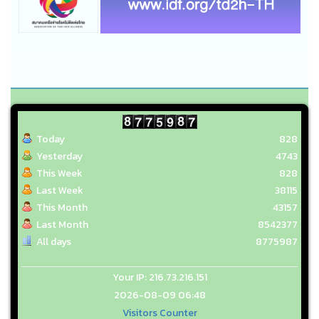
Today
828
Yesterday
4743
This Week
828
Last Week
38115
This Month
43157
Last Month
8542377
All days
8775987
Your IP: 216.73.216.151
2026-08-09 06:48
Visitors Counter