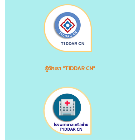
รู้จักเรา "T1DDAR CN"