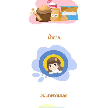
น้ำตาล
วันเบาหวานโลก