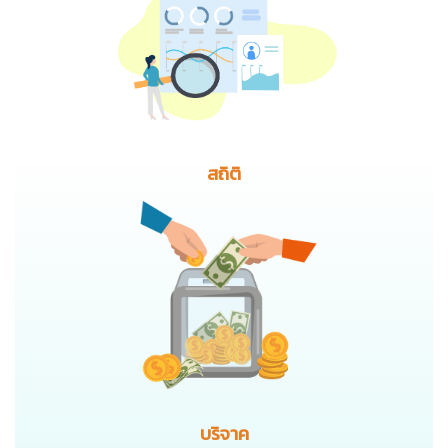
สถิติ
บริจาค