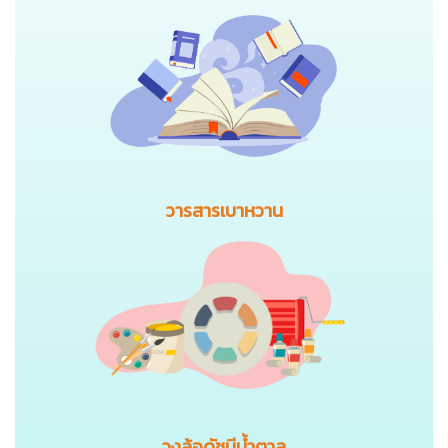
วารสารเบาหวาน
วงล้อดัชนีน้ำตาล