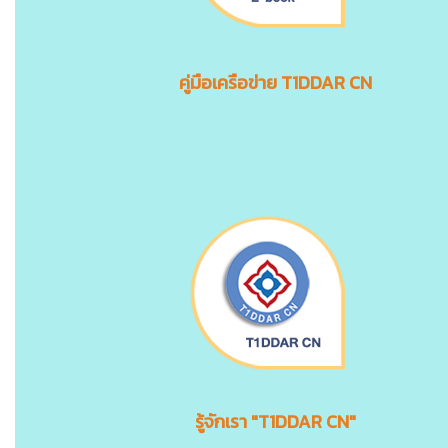
คู่มือเครือข่าย T1DDAR CN
รู้จักเรา "T1DDAR CN"