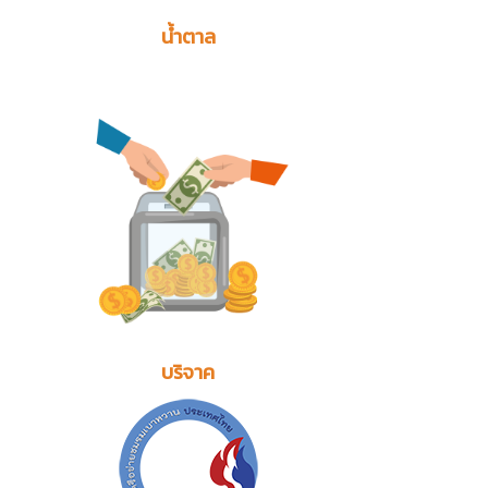
น้ำตาล
บริจาค