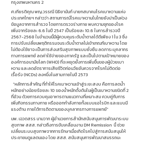
กรุงเทพมหานคร 2
ศ.เกียรติคุณ พญ.วรรณี นิธิยานันท์ นายกสมาคมโรคเบาหวานแห่ง
ประเทศไทยฯ กล่าวว่า สถานการณ์โรคเบาหวานในไทยยังน่าเป็นห่วง
ข้อมูลจากการสำรวจ โดยการตรวจร่างกาย พบความชุกของโรค
เพิ่มจากร้อยละ 6.6 ในปี 2547 เป็นร้อยละ 10.6 ในการสำรวจปี
2567-2568 ในจำนวนนี้มีผู้ควบคุมระดับน้ำตาลได้ดีเพียง 1 ใน 3 ซึ่ง
การปรับเปลี่ยนพฤติกรรมจนระดับน้ำตาลไม่เข้าเกณฑ์เบาหวาน โดย
ไม่ต้องใช้ยาจะเป็นการส่งเสริมสุขภาพแบบยั่งยืน ลดภาระบุคลากร
ทางการแพทย์ ลดค่าใช้จ่ายของภาครัฐ และเป็นไปตามเป้าหมายของ
องค์การอนามัยโลก (WHO) ที่จะหยุดยั้งการเพิ่มขึ้นของผู้ป่วยเบา
หวาน และลดอัตราการเสียชีวิตก่อนวัยอันควรจากโรคไม่ติดต่อ
เรื้อรัง (NCDs) ลงหนึ่งในสามภายในปี 2573
“หลักการสำคัญ ที่ทำให้โรคเบาหวานเข้าสู่ระยะสงบ คือการลดน้ำ
หนักอย่างน้อยร้อยละ 10 ของน้ำหนักตั้งต้นในผู้เป็นเบาหวานชนิดที่ 2
ที่อ้วน ด้วยการควบคุมอาหารตามแนวทางที่เหมาะสม ควบคู่กับการ
เพิ่มกิจกรรมทางกาย หรือออกกำลังกายทั้งแบบแอโรบิก และแบบมี
แรงต้าน ภายใต้การติดตามของบุคลากรทางการแพทย์”
นพ. เฉวตสรร นามวาท ผู้อำนวยการสำนักสนับสนุนการพัฒนาระบบ
สุขภาพ สสส. กล่าวถึงการขับเคลื่อนงาน DM Remission นี้ ช่วย
เปลี่ยนระบบสุขภาพจากการรักษาเมื่อเกิดโรคไปสู่การสนับสนุนให้
ประชาชนดูแลตนเอง โดย สสส. สนับสนุนการพัฒนาสมรรถนะ