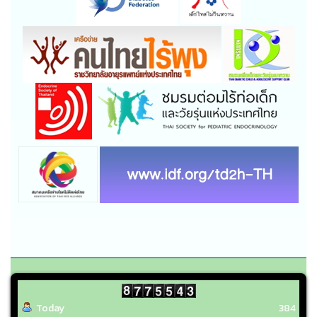
Today
384