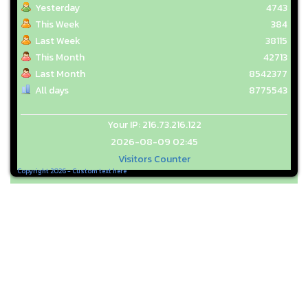
Yesterday
4743
This Week
384
Last Week
38115
This Month
42713
Last Month
8542377
All days
8775543
Your IP: 216.73.216.122
2026-08-09 02:45
Visitors Counter
Copyright 2026 - Custom text here