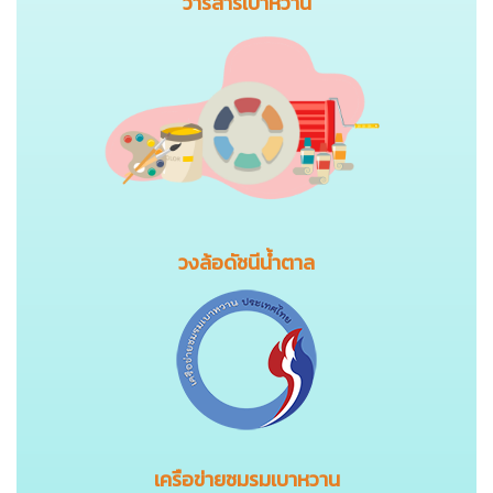
วารสารเบาหวาน
วงล้อดัชนีน้ำตาล
เครือข่ายชมรมเบาหวาน