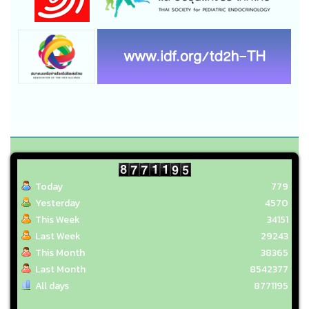
Today
779
Yesterday
4570
This Week
34151
Last Week
29243
This Month
38365
Last Month
8542377
All days
8771195